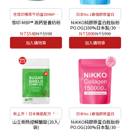
含雪印獨家牛奶蛋白MBP，
日本No.1最強膠原蛋白
幫助骨骼健康
雪印 MBP® 高鈣營養奶粉
NiKKO純膠原蛋白胜肽粉
PO.OG(100%日本製/30日
份)
NT$548
NT$598
NT$890
NT$990
加入購物車
加入購物車
新上市！日本機能配方「桑
日本No.1最強膠原蛋白
葉亞胺糖」
山立樹熱控解醣錠(20入/
NiKKO純膠原蛋白胜肽粉
袋)
PO.OG(100%日本製/30日