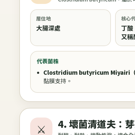
居住地
核心
大腸深處
丁酸
又稱
代表菌株
Clostridium butyricum Miyai
黏膜支持。
4. 壞菌清道夫：芽孢
⚔️