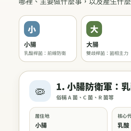
哪裡、主要做什麼事，以及產生什麼
小
大
小腸
大腸
乳酸桿菌：前線防衛
雙歧桿菌：菌相主力
1. 小腸防衛軍：乳酸桿
🦠
俗稱 A 菌、C 菌、R 菌等
居住地
核心
小腸
乳酸