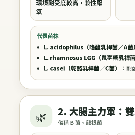
環境耐受度較高，兼性厭
氧
代表菌株
L. acidophilus（嗜酸乳桿菌／A菌
L. rhamnosus LGG（鼠李糖乳桿
L. casei（乾酪乳桿菌／C菌）
：耐
2. 大腸主力軍：雙歧桿
🌿
俗稱 B 菌、龍根菌