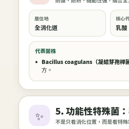
耐酸、耐熱、機動性強，適合全
居住地
核心
全消化道
乳酸
代表菌株
Bacillus coagulans（凝結芽孢桿
方。
5. 功能性特殊菌
✨
不是只看消化位置，而是看特殊