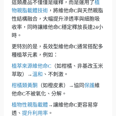
這類產品不僅僅是緩釋，而是運用了
植
物親脂載體技術
，將維他命C與天然親脂
性結構融合，大幅提升滲透率與細胞吸
收率，同時讓維他命C穩定釋放長達24小
時。
更特別的是，長效型維他命C通常搭配多
種植萃元素，例如：
植萃來源維他命C
（如柑橘、非基改玉米
萃取）→
溫和
、不刺激。
柑橘類黃酮
（如橙皮素）→協同
保護
維
他命C不被氧化、分解。
植物性親脂載體
→讓維他命C更容易穿
透、
提升利用率
。