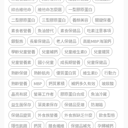
綜合維他命
維他命怎麼選
一型膠原蛋白
二型膠原蛋白
三型膠原蛋白
養顏美容
關鍵保養
素食者營養
魚油替代
素食保健品
吃素注意事項
銀髮族
長輩保健品
老人保健品
高能MBP海藻鈣
學齡兒童營養
兒童補鈣
兒童維生素D
兒童鐵質
兒童營養素
國小兒童
成長期營養
兒童保健品
熟齡保健
熟齡肌肉
優質蛋白質
維生素D
行動力
熟齡營養
MBP
鈣質累積
補鈣多久有效
玻尿酸
晶亮有感
螢幕工作者
膠原蛋白合成
魚油冷藏
益生菌保存
葉黃素保存
保健品受潮
防潮箱
保健品變質
外食族營養
外食族缺乏什麼
飲食型態
隱性飢餓
鈣質
膳食纖維
保健品補充
孕婦補鈣