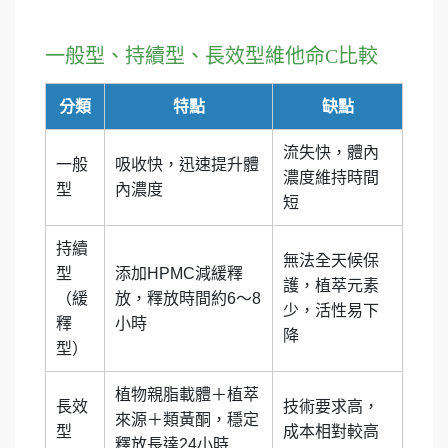
一般型、持續型、長效型維他命C比較
分類
特點
缺點
流失快，體內
一般
吸收快，迅速提升體
濃度維持時間
型
內濃度
短
持續
無法全天候保
型
添加HPMC減緩釋
護，植萃元素
（緩
放，釋放時間約6～8
少，活性易下
釋
小時
降
型）
植物親脂載體＋植萃
長效
技術要求高，
來源＋類黃酮，穩定
型
成本相對較高
釋放長達24小時