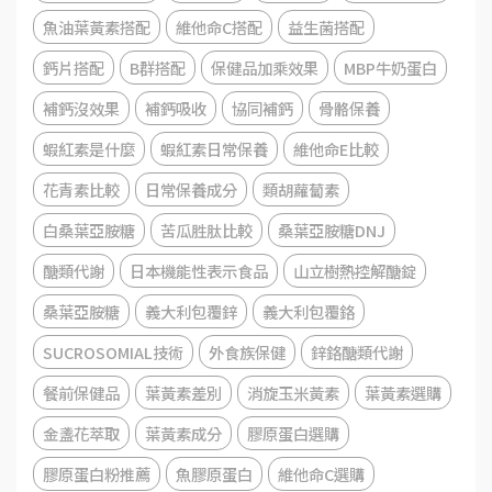
魚油葉黃素搭配
維他命C搭配
益生菌搭配
鈣片搭配
B群搭配
保健品加乘效果
MBP牛奶蛋白
補鈣沒效果
補鈣吸收
協同補鈣
骨骼保養
蝦紅素是什麼
蝦紅素日常保養
維他命E比較
花青素比較
日常保養成分
類胡蘿蔔素
白桑葉亞胺糖
苦瓜胜肽比較
桑葉亞胺糖DNJ
醣類代謝
日本機能性表示食品
山立樹熱控解醣錠
桑葉亞胺糖
義大利包覆鋅
義大利包覆鉻
SUCROSOMIAL技術
外食族保健
鋅鉻醣類代謝
餐前保健品
葉黃素差別
消旋玉米黃素
葉黃素選購
金盞花萃取
葉黃素成分
膠原蛋白選購
膠原蛋白粉推薦
魚膠原蛋白
維他命C選購