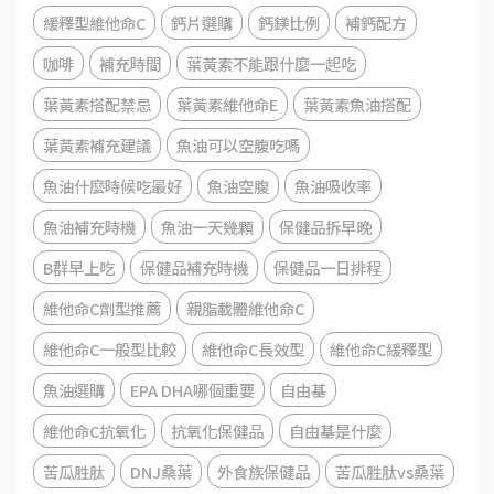
緩釋型維他命C
鈣片選購
鈣鎂比例
補鈣配方
咖啡
補充時間
葉黃素不能跟什麼一起吃
葉黃素搭配禁忌
葉黃素維他命E
葉黃素魚油搭配
葉黃素補充建議
魚油可以空腹吃嗎
魚油什麼時候吃最好
魚油空腹
魚油吸收率
魚油補充時機
魚油一天幾顆
保健品拆早晚
B群早上吃
保健品補充時機
保健品一日排程
維他命C劑型推薦
親脂載體維他命C
維他命C一般型比較
維他命C長效型
維他命C緩釋型
魚油選購
EPA DHA哪個重要
自由基
維他命C抗氧化
抗氧化保健品
自由基是什麼
苦瓜胜肽
DNJ桑葉
外食族保健品
苦瓜胜肽vs桑葉