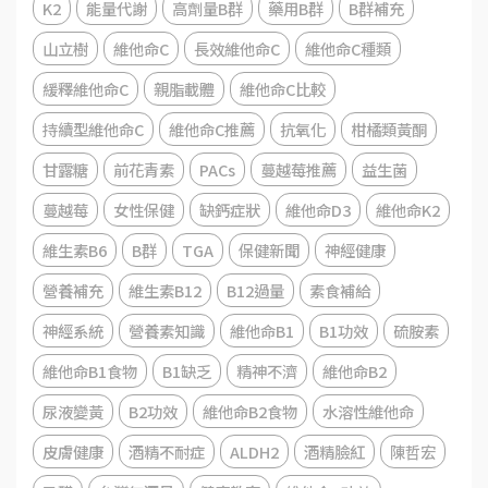
K2
能量代謝
高劑量B群
藥用B群
B群補充
山立樹
維他命C
長效維他命C
維他命C種類
緩釋維他命C
親脂載體
維他命C比較
持續型維他命C
維他命C推薦
抗氧化
柑橘類黃酮
甘露糖
前花青素
PACs
蔓越莓推薦
益生菌
蔓越莓
女性保健
缺鈣症狀
維他命D3
維他命K2
維生素B6
B群
TGA
保健新聞
神經健康
營養補充
維生素B12
B12過量
素食補給
神經系統
營養素知識
維他命B1
B1功效
硫胺素
維他命B1食物
B1缺乏
精神不濟
維他命B2
尿液變黃
B2功效
維他命B2食物
水溶性維他命
皮膚健康
酒精不耐症
ALDH2
酒精臉紅
陳哲宏