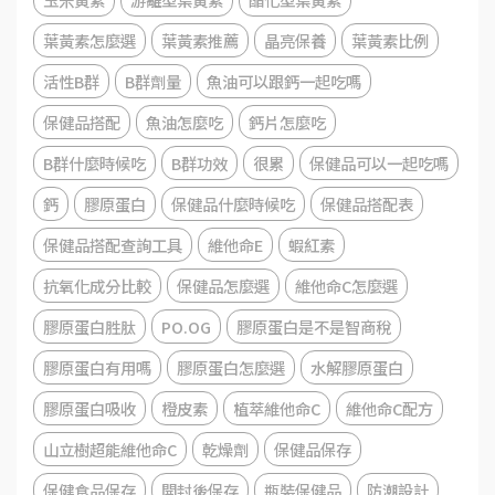
葉黃素怎麼選
葉黃素推薦
晶亮保養
葉黃素比例
活性B群
B群劑量
魚油可以跟鈣一起吃嗎
保健品搭配
魚油怎麼吃
鈣片怎麼吃
B群什麼時候吃
B群功效
很累
保健品可以一起吃嗎
鈣
膠原蛋白
保健品什麼時候吃
保健品搭配表
保健品搭配查詢工具
維他命E
蝦紅素
抗氧化成分比較
保健品怎麼選
維他命C怎麼選
膠原蛋白胜肽
PO.OG
膠原蛋白是不是智商稅
膠原蛋白有用嗎
膠原蛋白怎麼選
水解膠原蛋白
膠原蛋白吸收
橙皮素
植萃維他命C
維他命C配方
山立樹超能維他命C
乾燥劑
保健品保存
保健食品保存
開封後保存
瓶裝保健品
防潮設計