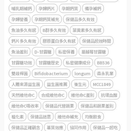
哺乳期補鈣
孕婦鈣片
孕期鈣質
備孕補鈣
孕婦營養
孕期鈣質補充
保健品多久有效
魚油多久有感
B群多久有效
葉黃素多久有感
鈣片多久有效
膠原蛋白多久有感
保健品起效時間
魚油差別
D-甘露糖
私密保養
蔓越莓甘露糖
甘露糖功效
甘露糖歷史
私密健康成分
BB536
雙歧桿菌
Bifidobacterium
longum
森永乳業
人體來源益生菌
益生菌推薦
後生元
MCC1849
天然維他命C
合成維他命C
維他命C差別
抗壞血酸
維他命C吸收率
保健品代替蔬果
保健品和蔬果差別
植化素
保健品迷思
維他命補充
均衡飲食
保健品正確觀念
基質效應
協同作用
保健品一起吃