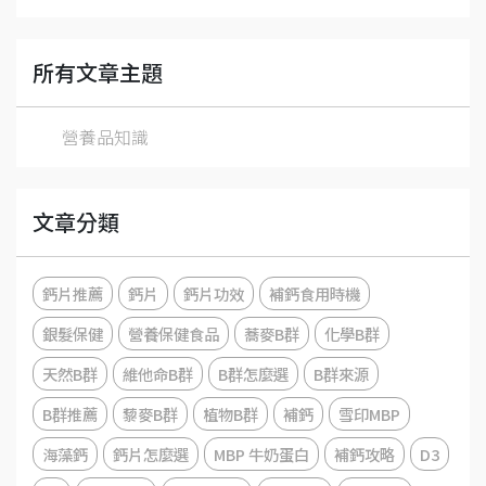
所有文章主題
營養品知識
文章分類
鈣片推薦
鈣片
鈣片功效
補鈣食用時機
銀髮保健
營養保健食品
蕎麥B群
化學B群
天然B群
維他命B群
B群怎麼選
B群來源
B群推薦
藜麥B群
植物B群
補鈣
雪印MBP
海藻鈣
鈣片怎麼選
MBP 牛奶蛋白
補鈣攻略
D3