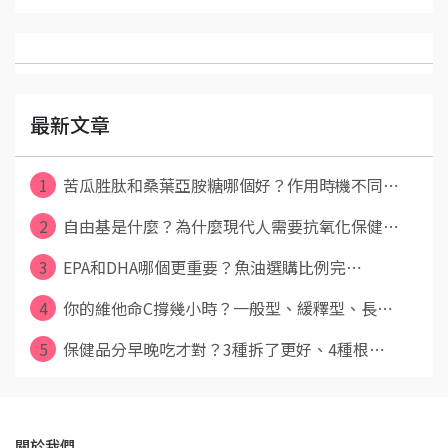
最新文章
1
苦瓜胜肽和桑葉亞胺糖哪個好？作用時機不同⋯
2
自由基是什麼？為什麼現代人需要抗氧化保健⋯
3
EPA和DHA哪個更重要？魚油選購比例完⋯
4
你的維他命C撐幾小時？一般型、緩釋型、長⋯
5
保健品分早晚吃才對？3種拆了更好、4種根⋯
關於我們