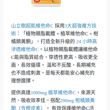
山立樹超能維他命C
採用
3大超強複方技
術
：「植物親脂載體 × 植萃維他命C × 柑
橘類黃酮」，打造全新升級的
24 小時高
滲透維他命C
。以植物親脂載體讓維他命
C能與脂質結合，穿透性更高、吸收更全
面，長效循環。 溫和不反酸，長期補充
也不造成刺激，是每天都能安心補充的
理想選擇。
提供高達
1000mg 植萃維他命C
，來源天
然、吸收效率佳，搭配
200mg 柑橘類黃
酮（含橙皮素）
， 有效保護維他命C活