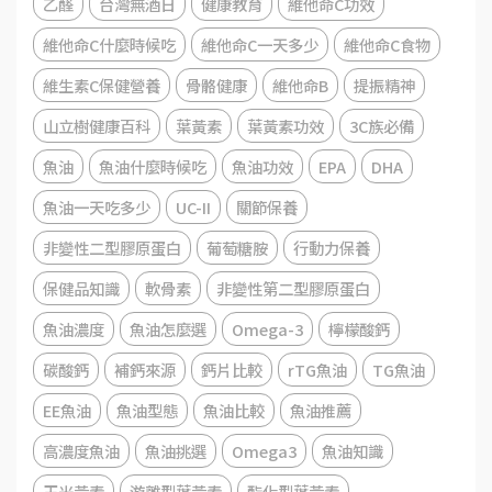
乙醛
台灣無酒日
健康教育
維他命C功效
維他命C什麼時候吃
維他命C一天多少
維他命C食物
維生素C保健營養
骨骼健康
維他命B
提振精神
山立樹健康百科
葉黃素
葉黃素功效
3C族必備
魚油
魚油什麼時候吃
魚油功效
EPA
DHA
魚油一天吃多少
UC-II
關節保養
非變性二型膠原蛋白
葡萄糖胺
行動力保養
保健品知識
軟骨素
非變性第二型膠原蛋白
魚油濃度
魚油怎麼選
Omega-3
檸檬酸鈣
碳酸鈣
補鈣來源
鈣片比較
rTG魚油
TG魚油
EE魚油
魚油型態
魚油比較
魚油推薦
高濃度魚油
魚油挑選
Omega3
魚油知識
玉米黃素
游離型葉黃素
酯化型葉黃素